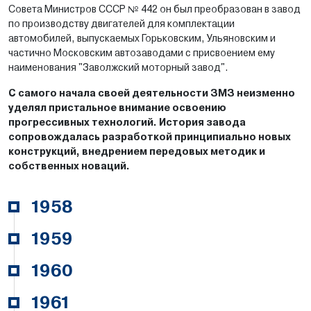
Совета Министров СССР № 442 он был преобразован в завод
по производству двигателей для комплектации
автомобилей, выпускаемых Горьковским, Ульяновским и
частично Московским автозаводами с присвоением ему
наименования "Заволжский моторный завод".
С самого начала своей деятельности ЗМЗ неизменно
уделял пристальное внимание освоению
прогрессивных технологий. История завода
сопровождалась разработкой принципиально новых
конструкций, внедрением передовых методик и
собственных новаций.
1958
Ноябрь 1958 года
1959
На ЗМЗ была проведена первая плавка алюминиевого
литья.
Ноябрь 1959 года
1960
На ЗМЗ был собран первый 4-цилиндровый двигатель для
комплектации "Волги" ГАЗ-21.
С целью освоения новых моделей двигателей на заводе
1961
организован отдел главного конструктора, в состав