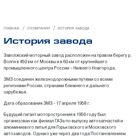
/
/
ГЛАВНАЯ
О КОМПАНИИ
ИСТОРИЯ ЗАВОДА
История завода
Заволжский моторный завод расположен на правом берегу р.
Волги в 450 км от Москвы и в 60 км от крупнейшего
промышленного центра России – Нижнего Новгорода.
ЗМЗ соединен железнодорожными путями со всеми
регионами России, странами ближнего и дальнего
зарубежья.
Дата образования ЗМЗ - 17 апреля 1958 г.
Будущий гигант моторостроения в 1956 году был
организован как филиал ГАЗа по выпуску автозапчастей и
алюминиевого литья для Горьковского и Московского
автозаводов. Однако уже через два года Постановлением