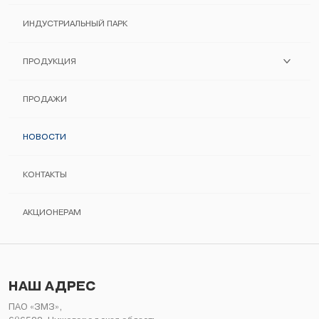
ИСТОРИЯ ЗАВОДА
ИНДУСТРИАЛЬНЫЙ ПАРК
ПОМНИМ И ХРАНИМ
ПРОДУКЦИЯ
ПОСТАВЩИКАМ
ДВИГАТЕЛИ ЗМЗ
ПРОДАЖИ
СЕРТИФИКАЦИЯ
АВТОКОМПОНЕНТЫ
НОВОСТИ
МЕНЕДЖМЕНТ КАЧЕСТВА
ИНФОРМАЦИЯ ДЛЯ ПОТРЕБИТЕЛЯ
КОНТАКТЫ
РУКОВОДСТВА ПО РЕМОНТУ
АКЦИОНЕРАМ
НЕЛИКВИДЫ
НАШ АДРЕС
ПАО «ЗМЗ»,