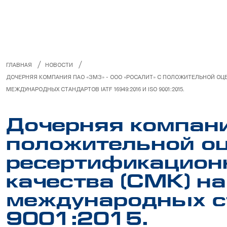
МЕНЕДЖМЕНТ КАЧЕСТВА
ИНФОРМАЦИЯ ДЛЯ ПОТРЕБИТЕЛЯ
РУКОВОДСТВА ПО РЕМОНТУ
/
/
ГЛАВНАЯ
НОВОСТИ
ДОЧЕРНЯЯ КОМПАНИЯ ПАО «ЗМЗ» - ООО «РОСАЛИТ» С ПОЛОЖИТЕЛЬНОЙ О
НЕЛИКВИДЫ
МЕЖДУНАРОДНЫХ СТАНДАРТОВ IATF 16949:2016 И ISO 9001:2015.
Дочерняя компани
положительной о
ресертификацион
качества (СМК) н
международных ст
9001:2015.