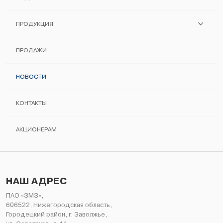
ПОМНИМ И ХРАНИМ
ПРОДУКЦИЯ
ПОСТАВЩИКАМ
ДВИГАТЕЛИ ЗМЗ
ПРОДАЖИ
СЕРТИФИКАЦИЯ
АВТОКОМПОНЕНТЫ
НОВОСТИ
МЕНЕДЖМЕНТ КАЧЕСТВА
ИНФОРМАЦИЯ ДЛЯ ПОТРЕБИТЕЛЯ
КОНТАКТЫ
РУКОВОДСТВА ПО РЕМОНТУ
АКЦИОНЕРАМ
НЕЛИКВИДЫ
НАШ АДРЕС
ПАО «ЗМЗ»,
606522, Нижегородская область,
Городецкий район, г. Заволжье,