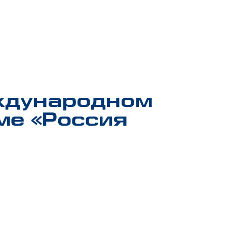
еждународном
е «Россия