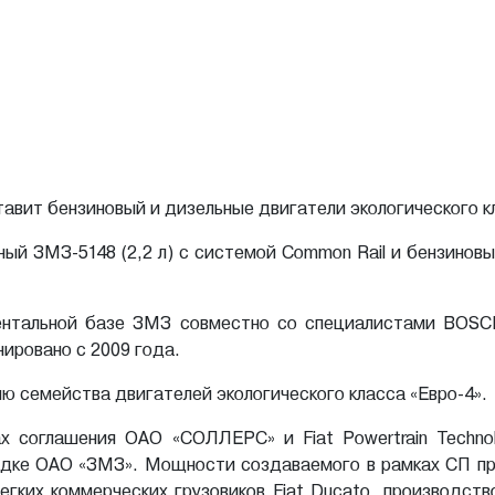
авит бензиновый и дизельные двигатели экологического кл
ый ЗМЗ-5148 (2,2 л) с системой Common Rail и бензиновый
ентальной базе ЗМЗ совместно со специалистами BOSC
нировано с 2009 года.
 семейства двигателей экологического класса «Евро-4».
х соглашения ОАО «СОЛЛЕРС» и Fiat Powertrain Technol
дке ОАО «ЗМЗ». Мощности создаваемого в рамках СП прои
егких коммерческих грузовиков Fiat Ducato, производст