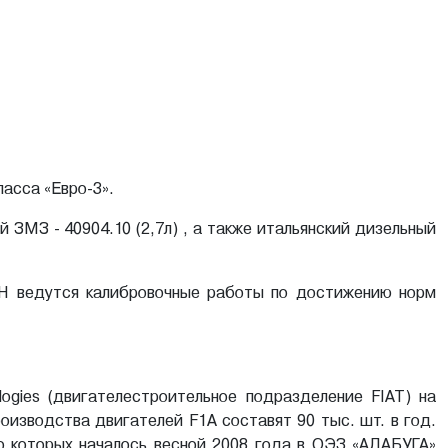
асса «Евро-3».
 ЗМЗ - 40904.10 (2,7л) , а также итальянский дизельный
H ведутся калибровочные работы по достижению норм
ogies (двигателестроительное подразделение FIAT) на
зводства двигателей F1A составят 90 тыс. шт. в год.
во которых началось весной 2008 года в ОЭЗ «АЛАБУГА»