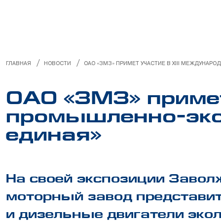
МЕНЕДЖМЕНТ КАЧЕСТВА
ИНФОРМАЦИЯ ДЛЯ ПОТРЕБИТЕЛЯ
РУКОВОДСТВА ПО РЕМОНТУ
/
/
ГЛАВНАЯ
НОВОСТИ
ОАО «ЗМЗ» ПРИМЕТ УЧАСТИЕ В XIII МЕЖДУНА
НЕЛИКВИДЫ
ОАО «ЗМЗ» примет
промышленно-эко
единая»
На своей экспозиции Завол
моторный завод представи
и дизельные двигатели эко