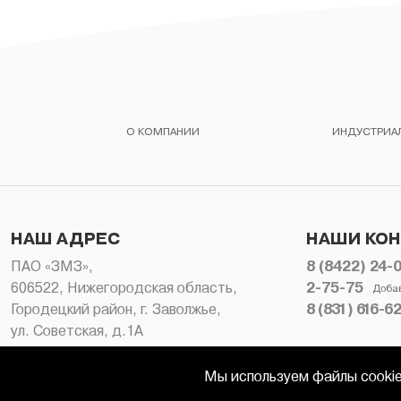
О КОМПАНИИ
ИНДУСТРИАЛ
История завода
Помним и храним
Поставщикам
Сертификация
Менеджмент качества
НАШ АДРЕС
НАШИ КО
Информация для потребителя
ПАО «ЗМЗ»,
8 (8422) 24-
Руководства по ремонту
606522, Нижегородская область,
2-75-75
Доба
Неликвиды
Городецкий район, г. Заволжье,
8 (831) 616-6
ул. Советская, д.1А
© 2006 - 2026 ЗАВОЛЖСКИЙ МОТОРНЫЙ ЗАВОД
Мы используем файлы cookie