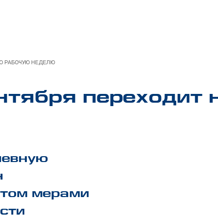
УЮ РАБОЧУЮ НЕДЕЛЮ
нтября переходит 
невную
н
том мерами
сти