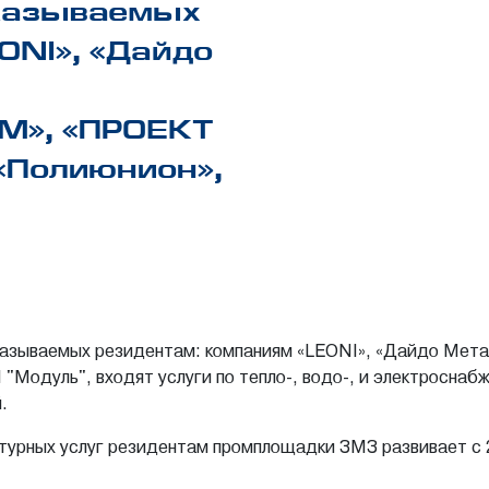
оказываемых
ONI», «Дайдо
М», «ПРОЕКТ
«Полиюнион»,
оказываемых резидентам: компаниям «LEONI», «Дайдо Метал
одуль", входят услуги по тепло-, водо-, и электроснаб
.
турных услуг резидентам промплощадки ЗМЗ развивает с 