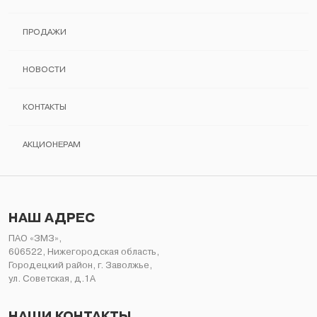
ПОСТАВЩИКАМ
ДВИГАТЕЛИ ЗМЗ
ПРОДАЖИ
СЕРТИФИКАЦИЯ
АВТОКОМПОНЕНТЫ
НОВОСТИ
МЕНЕДЖМЕНТ КАЧЕСТВА
ИНФОРМАЦИЯ ДЛЯ ПОТРЕБИТЕЛЯ
КОНТАКТЫ
РУКОВОДСТВА ПО РЕМОНТУ
АКЦИОНЕРАМ
НЕЛИКВИДЫ
НАШ АДРЕС
ПАО «ЗМЗ»,
606522, Нижегородская область,
Городецкий район, г. Заволжье,
ул. Советская, д.1А
НАШИ КОНТАКТЫ