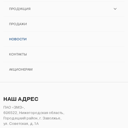
ПОМНИМ И ХРАНИМ
ПРОДУКЦИЯ
ПОСТАВЩИКАМ
ДВИГАТЕЛИ ЗМЗ
ПРОДАЖИ
СЕРТИФИКАЦИЯ
АВТОКОМПОНЕНТЫ
НОВОСТИ
МЕНЕДЖМЕНТ КАЧЕСТВА
ИНФОРМАЦИЯ ДЛЯ ПОТРЕБИТЕЛЯ
КОНТАКТЫ
РУКОВОДСТВА ПО РЕМОНТУ
АКЦИОНЕРАМ
НЕЛИКВИДЫ
НАШ АДРЕС
ПАО «ЗМЗ»,
606522, Нижегородская область,
Городецкий район, г. Заволжье,
ул. Советская, д.1А